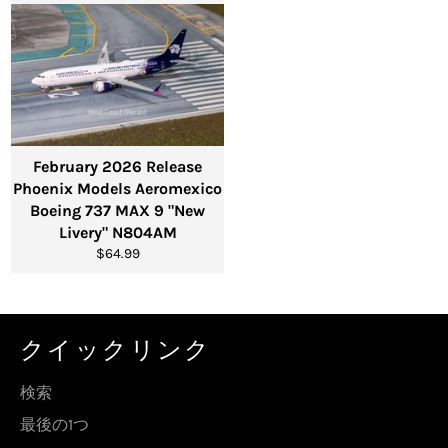
February 2026 Release
Phoenix Models Aeromexico
Boeing 737 MAX 9 "New
Livery" N804AM
通
$64.99
常
価
格
クイックリンク
検索
最後の1つ