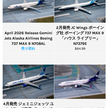
2月発売 JC Wings ボーイン
April 2026 Release Gemini
グ社 ボーイング 737 MAX 9
Jets Alaska Airlines Boeing
「ハウス ライブリー」
737 MAX 9 N708AL
N7379E
通
売り切れ
$64.99
常
価
格
4月発売 ジェミニジェッツ ユ