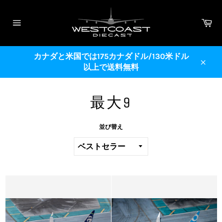
コ
ン
カ
テ
ー
サ
ト
ン
イ
ト
ツ
メ
カナダと米国では175カナダドル/130米ドル
に
ニ
以上で送料無料
ス
ュ
閉
ー
キ
じ
ッ
る
最大9
プ
す
る
並び替え