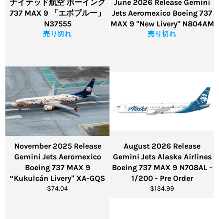
ナイテッド航空 ボーイング
June 2026 Release Gemini
737 MAX 9 「エボブルー」
Jets Aeromexico Boeing 737
N37555
MAX 9 "New Livery" N804AM
売り切れ
売り切れ
November 2025 Release
August 2026 Release
Gemini Jets Aeromexico
Gemini Jets Alaska Airlines
Boeing 737 MAX 9
Boeing 737 MAX 9 N708AL -
“Kukulcán Livery" XA-GQS
1/200 - Pre Order
通
通
$74.04
$134.99
常
常
価
価
格
格