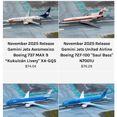
November 2025 Release
November 2025 Release
Gemini Jets Aeromexico
Gemini Jets United Airline
Boeing 737 MAX 9
Boeing 727-100 "Saul Bass"
“Kukulcán Livery" XA-GQS
N7001U
通
通
$74.04
$76.29
常
常
価
価
格
格