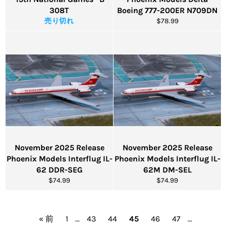
308T
Boeing 777-200ER N709DN
通
売り切れ
$78.99
常
価
格
November 2025 Release
November 2025 Release
Phoenix Models Interflug IL-
Phoenix Models Interflug IL-
62 DDR-SEG
62M DM-SEL
通
通
$74.99
$74.99
常
常
価
価
格
格
« 前
1
…
43
44
45
46
47
…