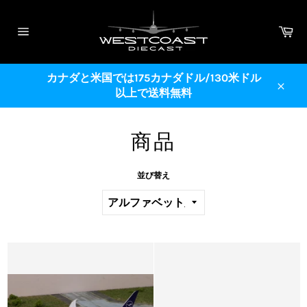
コ
ン
カ
テ
ー
サ
ト
ン
イ
ト
ツ
メ
カナダと米国では175カナダドル/130米ドル
に
ニ
以上で送料無料
ス
ュ
閉
ー
キ
じ
ッ
る
商品
プ
す
る
並び替え