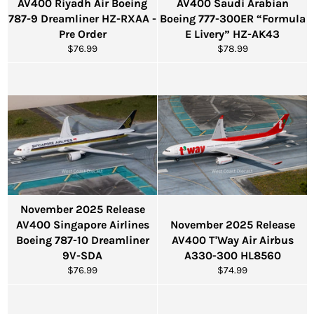
AV400 Riyadh Air Boeing
AV400 Saudi Arabian
787-9 Dreamliner HZ-RXAA -
Boeing 777-300ER “Formula
Pre Order
E Livery” HZ-AK43
通
通
$76.99
$78.99
常
常
価
価
格
格
November 2025 Release
AV400 Singapore Airlines
November 2025 Release
Boeing 787-10 Dreamliner
AV400 T'Way Air Airbus
9V-SDA
A330-300 HL8560
通
通
$76.99
$74.99
常
常
価
価
格
格