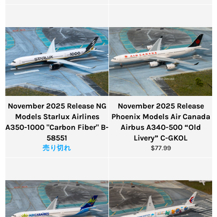
常
価
格
November 2025 Release NG
November 2025 Release
Models Starlux Airlines
Phoenix Models Air Canada
A350-1000 "Carbon Fiber" B-
Airbus A340-500 “Old
58551
Livery” C-GKOL
通
売り切れ
$77.99
常
価
格