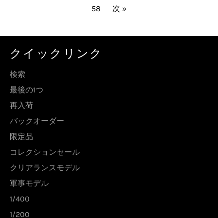
58
次 »
クイックリンク
検索
最後の1つ
再入荷
バックオーダー
限定品
コレクションセール
クリアランスモデル
軍事モデル
1/400
1/200