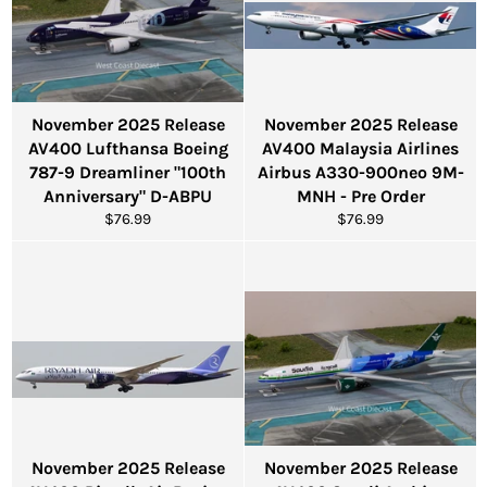
November 2025 Release
November 2025 Release
AV400 Lufthansa Boeing
AV400 Malaysia Airlines
787-9 Dreamliner "100th
Airbus A330-900neo 9M-
Anniversary" D-ABPU
MNH - Pre Order
通
通
$76.99
$76.99
常
常
価
価
格
格
November 2025 Release
November 2025 Release