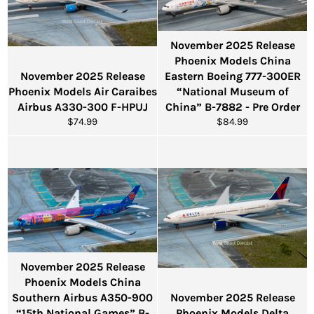
November 2025 Release
Phoenix Models China
November 2025 Release
Eastern Boeing 777-300ER
Phoenix Models Air Caraibes
“National Museum of
Airbus A330-300 F-HPUJ
China” B-7882 - Pre Order
通
通
$74.99
$84.99
常
常
価
価
格
格
November 2025 Release
Phoenix Models China
Southern Airbus A350-900
November 2025 Release
“15th National Games” B-
Phoenix Models Delta