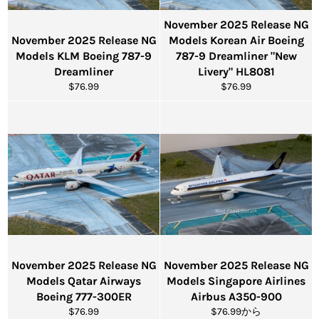
November 2025 Release NG
November 2025 Release NG
Models Korean Air Boeing
Models KLM Boeing 787-9
787-9 Dreamliner "New
Dreamliner
Livery" HL8081
通
通
$76.99
$76.99
常
常
価
価
格
格
November 2025 Release NG
November 2025 Release NG
Models Qatar Airways
Models Singapore Airlines
Boeing 777-300ER
Airbus A350-900
通
$76.99
$76.99から